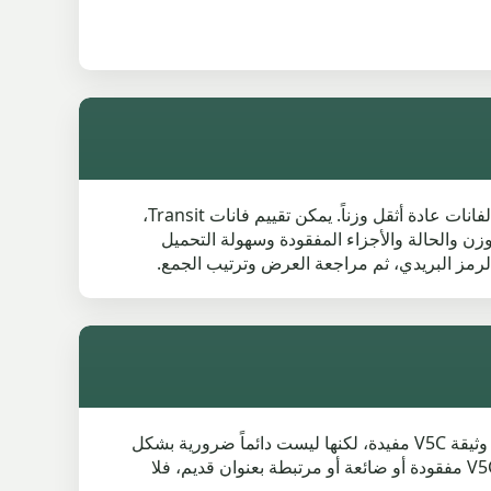
إذا كنت تريد تشليح الفان الخاص بك في Clayton-le-Moors، فالعملية تشبه تشليح السيارة، لكن القيمة قد تكون أعلى لأن الفانات عادة أثقل وزناً. يمكن تقييم فانات Transit،
وزن والحالة والأجزاء المفقودة وسهولة التحميل
يمكن عادة تشليح سيارة بدون V5C في Clayton-le-Moors، لكن يجب إثبات أن السيارة ملكك أو أن لديك إذناً للتخلص منها. وثيقة V5C مفيدة، لكنها ليست دائماً ضرورية بشكل
مطلق. قد تكون هناك حاجة إلى إثبات هوية، وتفاصيل صحيحة للمركبة، ومعلومات واضحة عن الملكية قبل الجمع. إذا كانت V5C مفقودة أو ضائعة أو مرتبطة بعنوان قديم، فلا