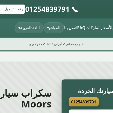
📞 01254839791
إرسال النموذج
رقم التسجيل
الرمز البريدي
الأسعار
الماركات
FAQ
اتصل بنا
العربية
المواقع
اللغة:
▾
▾
✔ جمع مجاني
✔ أوراق DVLA
✔ دفع فوري
ارتك الخردة
Moors
01254839791