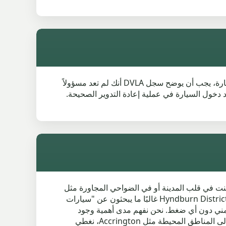
تشليح DVLA في Clayton-le-Moors مهم لأن سجل المركبة يجب أن يتم تحديثه بشكل صحيح بعد مغادرتها. عند تشليح السيارة، يجب أن يوضح سجل DVLA أنك لم تعد مسؤولاً
Ce من خلال Authorised Treatment Facility، فهذا يساعد على تأكيد دخول السيارة في عملية إعادة التدوير الصحيحة.
Cl، فقد وصلت إلى المكان الصحيح. سواء كنت في قلب المدينة أو في الضواحي المجاورة مثل
Oakenshaw أو Enfield، نحن نقدم خدمات جمع سيارات الخردة بشكل مريح واحترافي لتلبية احتياجاتك. العديد من سكان Hyndburn District غالبًا ما يبحثون عن "سيارات
 مني دون أي ضغط. نحن نفهم مدى أهمية وجود
عملية جمع سريعة وبسيطة، خاصةً عند التعامل مع المركبات القديمة أو غير المرغوب فيها. من Clayton-le-Moors نفسها إلى المناطق المحيطة مثل Accrington، نغطي