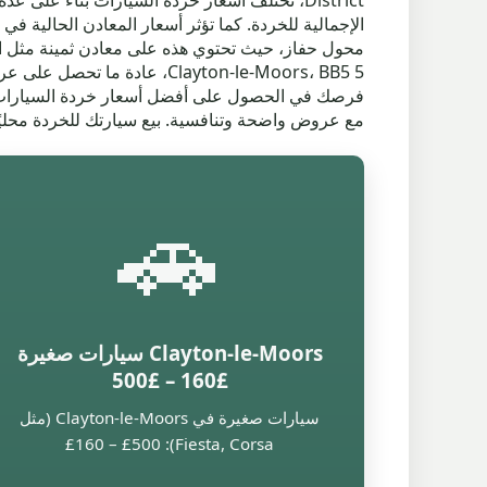
District، تختلف أسعار خردة السيارات بناءً عل
الإجمالية للخردة. كما تؤثر أسعار المعادن الحالية 
محول حفاز، حيث تحتوي هذه على معادن ثمينة مثل البل
فرصك في الحصول على أفضل أسعار خردة السيارات. إذ
مع عروض واضحة وتنافسية. بيع سيارتك للخردة محليً
🚗
Clayton-le-Moors سيارات صغيرة
£160 – £500
سيارات صغيرة في Clayton-le-Moors (مثل
Fiesta, Corsa): £160 – £500