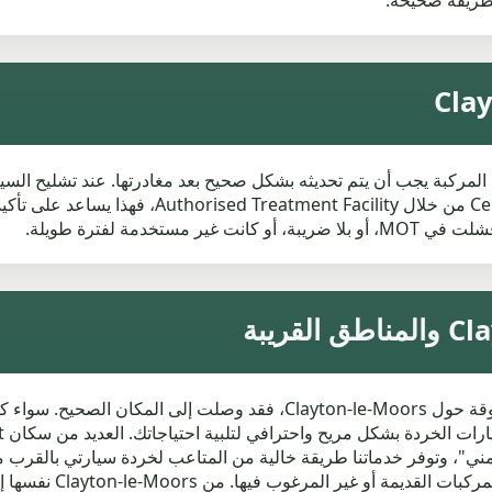
طريقة صحيحة.
عن المركبة. إذا تم إصدار rtificate of Destruction
خدمة لفترة طويلة.
إذا كنت تبحث عن خدمات جمع سيارات الخردة الموثوقة حول ayton-le-Moors
ني"، وتوفر خدماتنا طريقة خالية من المتاعب لخردة سيارتي بالقرب