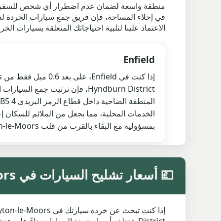
منطقة واسعة لضمان عدم اضطرار أي شخص للسفر بعي
في إخلاء المساحة، فإن فريق جمع سيارات الخردة لدين
الاعتماد علينا لتلبية احتياجاتك المتعلقة بسيارات الخردة في Clayton-le-Moors والمجتمعات
Enfield
Hyndburn District، فإن ترتيب جمع ا
الخدمات المحلية، مما يجعل من الملائم للسكان إع
بمسؤولية مع البقاء بالقرب من قلب Clayton-le-Moors.
💷 أسعار تشليح السيارات في Clayton-le-Moors