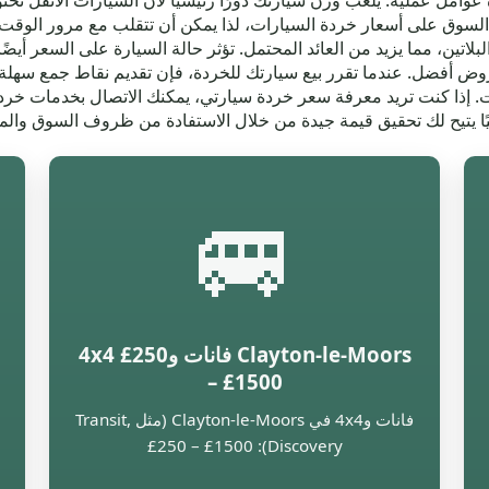
ى عدة عوامل عملية. يلعب وزن سيارتك دورًا رئيسيًا لأن السيارات الأثقل 
في السوق على أسعار خردة السيارات، لذا يمكن أن تتقلب مع مرور الوقت.
اتين، مما يزيد من العائد المحتمل. تؤثر حالة السيارة على السعر أيض
ا كنت تريد معرفة سعر خردة سيارتي، يمكنك الاتصال بخدمات خردة ا
ا يتيح لك تحقيق قيمة جيدة من خلال الاستفادة من ظروف السوق والم
🚐
Clayton-le-Moors فانات و4x4 £250
– £1500
فانات و4x4 في Clayton-le-Moors (مثل Transit,
Discovery): £250 – £1500