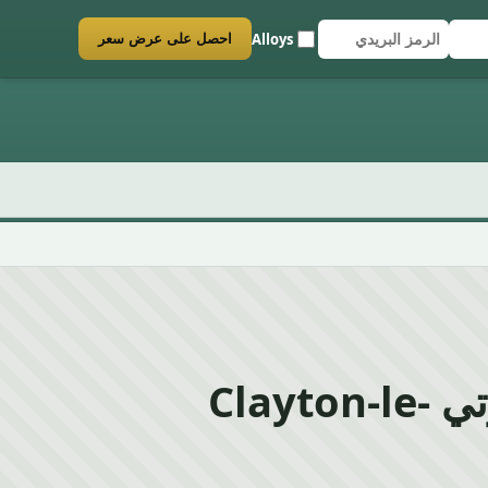
Alloys
احصل على عرض سعر
سكراب سيارتي Clayton-le-