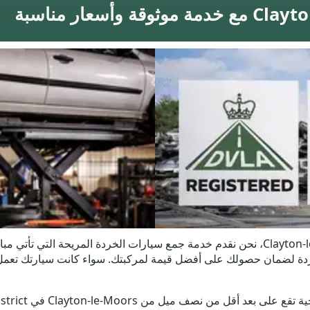
إذا كنت ترغب في التخلص من سيارتك في Clayton-le-Moors، نحن نقدم خدمة جمع سيارات الخرد
ردة لضمان حصولك على أفضل قيمة لمركبتك. سواء كانت سيارتك تعمل 