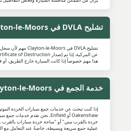
يزال من الممكن مناقشة السيارة وفحص التفاصيل ب
تشليح DVLA في Clayton-le-Moors
هذا مهم خصوصاً إذا كانت السيارة خارج الطريق، أو فشلت في MOT، أو بلا ضريبة، أو كانت غير مست
خدمة الجمع في Clayton-le-Moors والمناطق القريبة
خردة بالقرب مني" أو "ساحة خردة سيارات بالقرب م