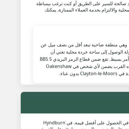
د صالحة للسير على الطريق أو كنت ترغب ببساطة
ية والالتزام بخدمة العملاء الممتازة، يمكنك
النسبة لسكان Oakenshaw، وهي منطقة ضاحية تبعد أقل من نصف ميل عن
Clay، فإن سهولة الوصول إلى ساحة خردة محلية تعني أن
التخلص من المركبات القديمة أمر بسيط. تقع ضمن قطاع الرمز البريدي BB5 5
في Hyndburn District، وهذه القرب يضمن لأي شخص في Oakenshaw
بدون عناء.
إذا كنت تبحث عن خردة سيارتك في Clayton-le-Moors، فإن معرفة كيفية تحديد أسعار خردة السيارات يمكن أن يساعدك في الحصول على أفضل قيمة. في Hyndburn