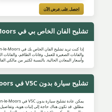
احصل على عرض الآن
تشليح الفان الخاص بي في Clayton-le-Moors
والفانات الصغيرة للعمل، وفانات الطاقم، والفانات ال
وأسعار المعادن الحالية. بالنسبة لكثير من مالكي الفانات في Clayton-le-Moors، أسرع طريقة هي إدخال رقم التسجيل والرمز البريدي، ثم مراجعة
تشليح سيارة بدون V5C في Clayton-le-Moors