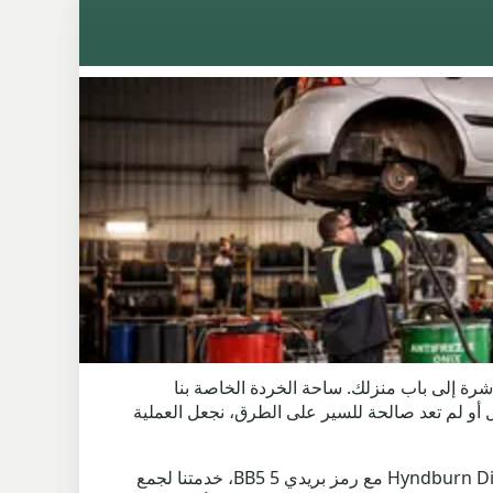
ة المريحة التي تأتي مباشرة إلى باب منزلك. ساحة الخردة الخاصة بنا
أو لم تعد صالحة للسير على الطرق، نجعل العملية
غالبًا ما يختار سكان Oakenshaw، وهي منطقة ضاحية تقع على بعد أقل من نصف ميل من Clayton-le-Moors في Hyndburn District مع رمز بريدي BB5 5، خدمتنا لجمع