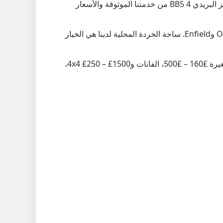
سيارات الخردة بسرعة وكفاءة. وبالمثل، يستفيد أولئك الذين يعيشون في Enfield ضمن نفس المنطقة ولكن في قطاع الرمز البريدي BB5 4 من خدمتنا الموثوقة والأسعار
اقم بتصليح سيارتك معنا وتمتع بالدفع السريع وخدمة احترافية في جميع أنحاء Clayton-le-Moors، بما في ذلك Oakenshaw وEnfield. ساحة الخردة المحلية لدينا هي الخيار
أسعار سيارات الخردة في Clayton-le-Moors – ندفع £165 للطن، مما يجعل أسعار سيارات الخردة كالتالي: السيارات الصغيرة £160 – £500، الفانات و4x4 £250 – £1500،