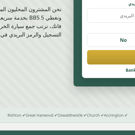
يدي
ونغطي BB5 5 بخد
فانك، نرتب جمع سيارة الخرد
التسجيل والرمز البريدي في
No
Bank
✔ Rishton
✔ Great Harwood
✔ Oswaldtwistle
✔ Church
✔ Accrington