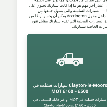
تحتوي على المزيد من المعدن، مما يؤثر على القيمة
 اعتبار آخر مهم هو ما إذا كانت سيارتك تحتوي على
ًا — السيارات السليمة والتي يسهل جمعها من
Clayton-le-Moors، BB5 5، عادة ما تحصل على عروض أفضل. عندما تقرر بيع سيارتك للخردة، فإن تقديم نقاط جمع سهلة داخل وحول Accrington يمكن أن يحسن أيضًا من
لسيارات المحلية التي تقدم سيارتك مقابل نقود،
يزات الخاصة بسيارتك.
🛻
Clayton-le-Moors سيارات فشلت في
MOT £160 – £500
سيارات فشلت في MOT أو غير قابلة للتشغيل في
Clayton-le-Moors: £160 – £500