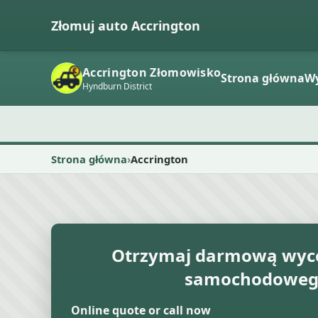
Złomuj auto Accrington
Accrington Złomowisko
Strona główna
W
Hyndburn District
Strona główna
Accrington
Otrzymaj darmową wyc
samochodowe
Online quote or call now