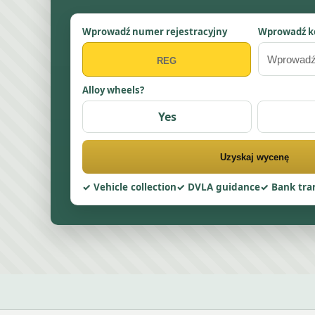
Wprowadź numer rejestracyjny
Wprowadź k
Alloy wheels?
Yes
Uzyskaj wycenę
Vehicle collection
DVLA guidance
Bank tra