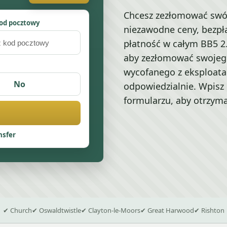
Chcesz zezłomować swó
od pocztowy
niezawodne ceny, bezpła
płatność w całym BB5 2.
aby zezłomować swojego
wycofanego z eksploatac
No
odpowiedzialnie. Wpisz 
formularzu, aby otrzym
nsfer
✔ Church
✔ Oswaldtwistle
✔ Clayton-le-Moors
✔ Great Harwood
✔ Rishton