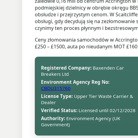
zaledwie 0,16 mili od centrum Accrington w 
podmiejskiej dzielnicy w obrębie okręgu BB5
obsłudze i przejrzystym cenom. W Scaitcliffe
obsługi, gdy decydują się na zezłomowanie s
czynimy ten proces płynnym i bezstresowym 
Ceny złomowania samochodów w Accrington –
£250 – £1500, auta po nieudanym MOT £160 
Registered Company:
Baxenden Car
Breakers Ltd
Environment Agency Reg No:
CBDU315760
License Type:
Upper Tier Waste Carrier &
Dealer
Verified Status:
Licensed until 02/12/2028
Authority:
Environment Agency (UK
Government)