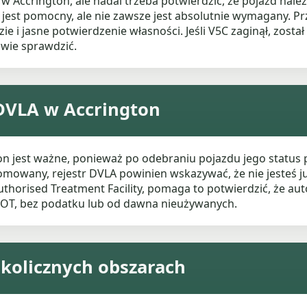
Accrington, ale nadal trzeba potwierdzić, że pojazd należ
jest pomocny, ale nie zawsze jest absolutnie wymagany. 
ie i jasne potwierdzenie własności. Jeśli V5C zaginął, zosta
iwie sprawdzić.
DVLA w Accrington
n jest ważne, ponieważ po odebraniu pojazdu jego status
owany, rejestr DVLA powinien wskazywać, że nie jesteś już 
thorised Treatment Facility, pomaga to potwierdzić, że aut
 MOT, bez podatku lub od dawna nieużywanych.
okolicznych obszarach