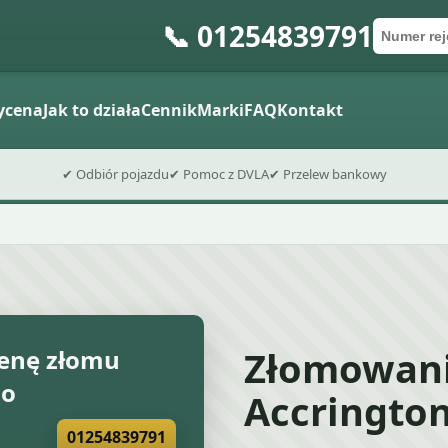
📞 01254839791
Numer re
Kod poc
Wyślij formu
ycena
Jak to działa
Cennik
Marki
FAQ
Kontakt
✔ Odbiór pojazdu
✔ Pomoc z DVLA
✔ Przelew bankowy
Złomowan
enę złomu
go
Accringto
01254839791