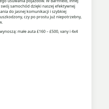
nego usuwania pojazdów. W Barnfield, innej
ć swój samochód dzięki naszej efektywnej
nia do jasnej komunikacji i szybkiej
 uszkodzony, czy po prostu już niepotrzebny,
w.
noszą: małe auta £160 – £500, vany i 4x4