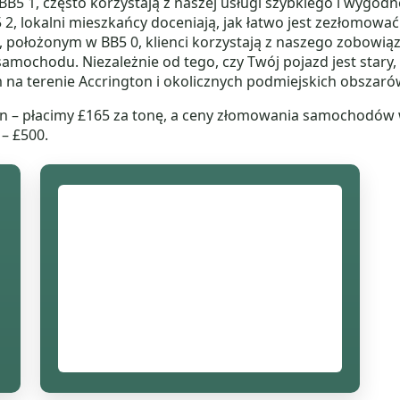
BB5 1, często korzystają z naszej usługi szybkiego i wygod
 2, lokalni mieszkańcy doceniają, jak łatwo jest zezłomowa
, położonym w BB5 0, klienci korzystają z naszego zobowiąza
amochodu. Niezależnie od tego, czy Twój pojazd jest stary,
na terenie Accrington i okolicznych podmiejskich obszaró
 płacimy £165 za tonę, a ceny złomowania samochodów wy
– £500.