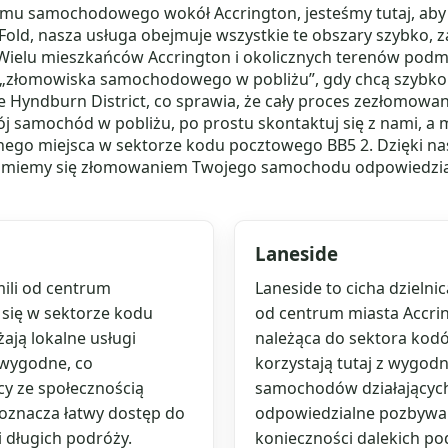
łomu samochodowego wokół Accrington, jesteśmy tutaj, aby
Fold, nasza usługa obejmuje wszystkie te obszary szybko,
elu mieszkańców Accrington i okolicznych terenów podmiejs
złomowiska samochodowego w pobliżu”, gdy chcą szybko i
nie Hyndburn District, co sprawia, że cały proces zezłomow
j samochód w pobliżu, po prostu skontaktuj się z nami, a
innego miejsca w sektorze kodu pocztowego BB5 2. Dzięki 
iemy się złomowaniem Twojego samochodu odpowiedzialni
Laneside
mili od centrum
Laneside to cicha dzielni
 się w sektorze kodu
od centrum miasta Accrin
ają lokalne usługi
należąca do sektora kod
wygodne, co
korzystają tutaj z wygo
icy ze społecznością
samochodów działających n
 oznacza łatwy dostęp do
odpowiedzialne pozbywan
 długich podróży.
konieczności dalekich pod