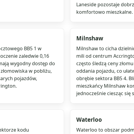
Laneside pozostaje dobr
komfortowo mieszkalne.
Milnshaw
ocztowego BB5 1 w
Milnshaw to cicha dzieln
toczenie zaledwie 0,16
mili od centrum Accringt
 mają wygodny dostęp do
często śledzą ceny zło
 złomowiska w pobliżu,
oddania pojazdu, co ułatw
tarych pojazdów,
obrębie sektora BB5 4. Bl
rington.
mieszkańcy Milnshaw kor
jednocześnie ciesząc się
Waterloo
sektorze kodu
Waterloo to obszar podm