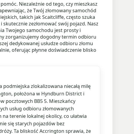
 pomóc. Niezależnie od tego, czy mieszkasz
 zapewniając, że Twój złomowany samochód
kich, takich jak Scaitcliffe, często szuka
 skutecznie zezłomować swój pojazd. Nasz
ania Twojego samochodu jest prosty i
 my zorganizujemy dogodny termin odbioru
naszej dedykowanej usłudze odbioru złomu
e, oferując płynne doświadczenie blisko
ca podmiejska zlokalizowana niecałą milę
gton, położona w Hyndburn District i
ów pocztowych BB5 5. Mieszkańcy
dnych usług odbioru złomowanych
a terenie lokalnej okolicy, co ułatwia
ie się starych pojazdów bez
róży. Ta bliskość Accrington sprawia, że