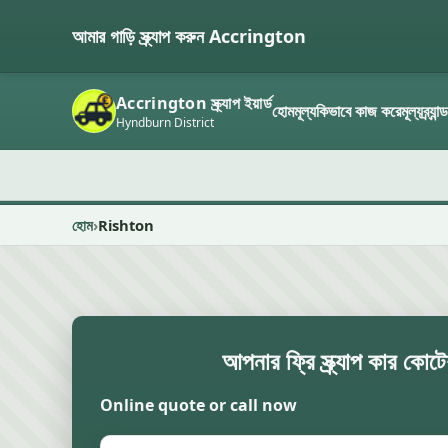
আমার গাড়ি স্ক্র্যাপ করুন Accrington
Accrington স্ক্র্যাপ ইয়ার্ড
হোম
মূল্য
কিভাবে কাজ করে
মূল্য
ব্র্যা
Hyndburn District
হোম
Rishton
আপনার ফ্রি স্ক্র্যাপ কার কোট
Online quote or call now