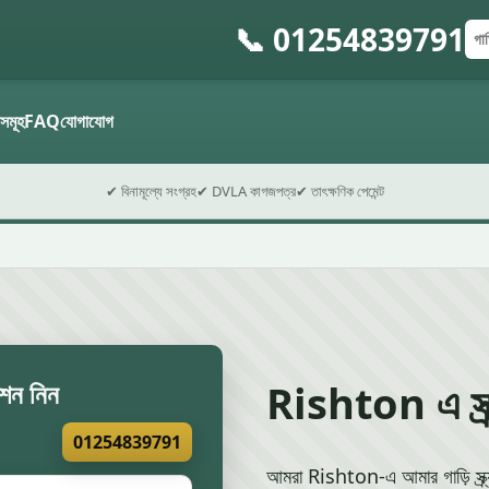
📞 01254839791
গাড়
পোস
ফর্ম 
ন্ডসমূহ
FAQ
যোগাযোগ
✔ বিনামূল্যে সংগ্রহ
✔ DVLA কাগজপত্র
✔ তাৎক্ষণিক পেমেন্ট
Rishton এ স্ক্র
েশন নিন
01254839791
আমরা Rishton-এ আমার গাড়ি স্ক্র