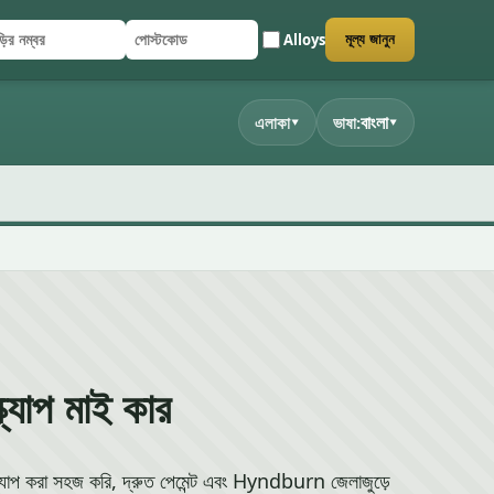
Alloys
মূল্য জানুন
ির নম্বর
্টকোড
জমা দিন
বাংলা
এলাকা
ভাষা:
▾
▾
্যাপ মাই কার
্যাপ করা সহজ করি, দ্রুত পেমেন্ট এবং Hyndburn জেলাজুড়ে