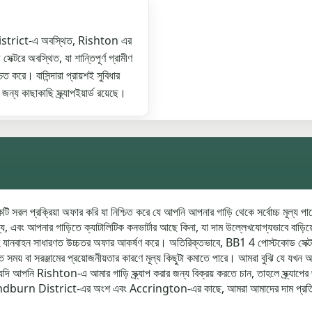
strict-এ অবস্থিত, Rishton এর
্টরে অবস্থিত, যা শান্তিপূর্ণ গ্রামীণ
ত করে। বাসিন্দারা প্রায়শই সুবিধার
্য কাছাকাছি স্ক্র্যাপইয়ার্ড রয়েছে।
সরল প্রক্রিয়া অফার করি যা নিশ্চিত করে যে আপনি আপনার গাড়ি থেকে সর্বোচ্চ মূল্য পাবেন।
ান মূল্য, এবং আপনার গাড়িতে ক্যাটালিটিক কনভার্টার আছে কিনা, যা দাম উল্লেখযোগ্যভাবে বাড়ি
শ সহ যানবাহন সাধারণত উচ্চতর অফার আকর্ষণ করে। অতিরিক্তভাবে, BB1 4 পোস্টকোড সেক্টর
য় বা সরঞ্জামের প্রয়োজনীয়তার কারণে মূল্য কিছুটা কমাতে পারে। আমরা বুঝি যে যখন আপনি স
। যদি আপনি Rishton-এ আমার গাড়ি স্ক্র্যাপ করার জন্য বিক্রয় করতে চান, তাহলে স্ক্র্যা
য়। Hyndburn District-এর অংশ এবং Accrington-এর কাছে, আমরা আমাদের দাম প্রতিযোগি