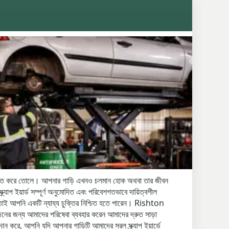
চাপমুক্ত করে তোলে। আপনার গাড়ি এখনও চলমান হোক অথবা তার জীবন
ইয়ার্ড সম্পূর্ণ অনুমোদিত এবং পরিবেশগতভাবে দায়িত্বশীল
রে, তাই আপনি একটি ন্যায্য চুক্তির নিশ্চিত হতে পারেন। Rishton
নের জন্য আমাদের পরিষেবা ব্যবহার করেন আমাদের দ্রুত সাড়া
 করে, আপনি যদি আপনার গাড়িটি আমাদের সরল স্ক্র্যাপ ইয়ার্ডে