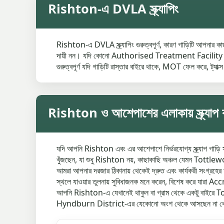
Rishton-এ DVLA স্ক্র্যাপিং
Rishton-এ DVLA স্ক্র্যাপিং গুরুত্বপূর্ণ, কারণ গাড়িটি আপনার
দায়ী নন। যদি কোনো Authorised Treatment Facility থেকে C
গুরুত্বপূর্ণ যদি গাড়িটি রাস্তার বাইরে থাকে, MOT ফেল করে, ট্যাক্স
Rishton ও আশেপাশের এলাকায় স্ক্র্যাপ 
যদি আপনি Rishton এবং এর আশেপাশে নির্ভরযোগ্য স্ক্র্যাপ গাড়ি স
খুঁজছেন, যা শুধু Rishton নয়, কাছাকাছি অঞ্চল যেমন Tottle
আমরা আপনার দরজার ঠিকানায় থেকেই দ্রুত এবং কার্যকরী সংগ্রহের মা
স্থলে যাওয়ার তুলনায় সুবিধাজনক মনে করেন, বিশেষ করে যারা Accr
আপনি Rishton-এ যেখানেই থাকুন বা গ্রাম থেকে একটু বাইরে Tottl
Hyndburn District-এর যেকোনো অংশ থেকে আসছেন না কেন। আজ