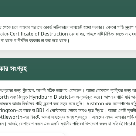
 কাছ থেকে চলে যাওয়ার পর তার রেকর্ড সঠিকভাবে আপডেট হওয়া দরকার। কোনো গাড়ি স্ক্র্
ertificate of Destruction দেওয়া হয়, তাহলে এটি নিশ্চিত করতে সাহায্য করে য
 না থাকে বা দীর্ঘদিন ব্যবহার না করা হয়ে থাকে।
কার সংগ্রহ
ংগ্রহের জন্য খুঁজছেন, আপনি সঠিক জায়গায় এসেছেন। আমরা যেকোনো ব্যক্তির জন্য ঝামেলামু
worth এবং বিস্তৃত Hyndburn District-ও অন্তর্ভুক্ত করে। আপনার গাড়ি যদি আর চ
ধ্যমে আমার নিকটস্থ গাড়ি স্ক্র্যাপ করা সহজ করে তুলি। Rishton এবং আশেপাশের বাসিন্দা
ington-এর কাছে বা BB1 4 পোস্টকোড সেক্টরে আরও দূরে স্থিত। আমরা একটি স্থানীয় এবং নি
eworth-এর নিকটে, আমরা সাহায্যের জন্য প্রস্তুত। আমাদের লক্ষ্য আপনার গাড়ি স্ক্র্
ই যোগাযোগ করুন এবং একটি স্থানীয় পরিষেবা উপভোগ করুন যা সত্যিই Rishton এ