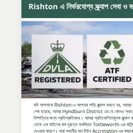
Rishton এ নির্ভরযোগ্য স্ক্র্যাপ সেবা ও 
যদি আপনাকে Rishton-এ আপনার গাড়ি স্ক্র্যাপ করতে হয়, আমরা এ
শেষ হয়েছে, আমরা Hyndburn District এর যে কোনও স্থানে আপনার
নিষ্পত্তির জন্য প্রতিশ্রুতিবদ্ধ। আমরা প্রতিযোগিতামূলক স্ক্র্য
থেকে এক মাইলের কম দূরত্বে অবস্থিত Tottleworth-এর বাসিন্দারা
দেওয়ার কারণে। যারা স্থানীয় হাব টাউন Accrington-এর কাছাকাছি 