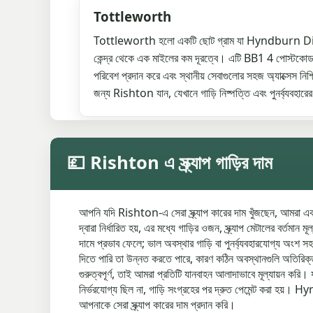
Tottleworth
Tottleworth হলো একটি ছোট গ্রাম যা Hyndburn Di
কেন্দ্র থেকে এক মাইলের কম দূরত্বে। এটি BB1 4 পোস্টকোড সেক
পরিবেশ প্রদান করে এবং স্থানীয় সেবাগুলোর সহজ অ্যাক্সেস নিশ্চি
জন্য Rishton যান, যেখানে গাড়ি নিষ্পত্তি এবং পুনর্ব্যবহারের জন
💷 Rishton এ স্ক্র্যাপ গাড়ির দাম
আপনি যদি Rishton-এ সেরা স্ক্র্যাপ কারের দাম খুঁজছেন, আমরা একটি 
দ্বারা নির্ধারিত হয়, এর মধ্যে গাড়ির ওজন, স্ক্র্যাপ মেটালের বর্তম
দামে প্রভাব ফেলে; ভাল অবস্থার গাড়ি বা পুনর্ব্যবহারযোগ্য অং
দিতে পারি তা উন্নত করতে পারে, কারণ কঠিন অবস্থানগুলি অতিরিক্ত সম
গুরুত্বপূর্ণ, তাই আমরা প্রতিটি যানবাহন আলাদাভাবে মূল্যায়ন করি
নির্ভরযোগ্য ছিল না, গাড়ি সংগ্রহের পর দ্রুত পেমেন্ট করা হ
আপনাকে সেরা স্ক্র্যাপ কারের দাম প্রদান করি।