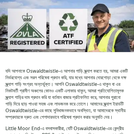
যদি আপনাকে Oswaldtwistle-এ আপনার গাড়ি স্ক্র্যাপ করতে হয়, আমরা একটি
নির্ভরযোগ্য এবং সরল পরিষেবা প্রদান করি, যার মধ্যে আপনার দোরগোড়া থেকে দক্ষ
স্ক্র্যাপ গাড়ি সংগ্রহ অন্তর্ভুক্ত। আপনি Oswaldtwistle-এ থাকুন বা এর
নিকটবর্তী গ্রামীণ অঞ্চলের কোনও একটি এলাকায় থাকুন, আমরা প্রতিযোগিতামূলক
স্ক্র্যাপ গাড়ির দাম প্রদান করি যা বর্তমান বাজার প্রতিফলিত করে, আপনার পুরানো
গাড়ি দিয়ে ছাড় পাওয়া সহজ এবং লাভজনক করে তোলে। আমাদের স্ক্র্যাপ ইয়ার্ডটি
Oswaldtwistle-এর কাছে সুবিধাজনকভাবে অবস্থিত, যা আমাদেরকে স্থানীয়
সম্প্রদায়কে দ্রুত এবং পেশাদারভাবে পরিষেবা প্রদান করার অনুমতি দেয়।
Little Moor End-এ বসবাসকারীরা, যেটি Oswaldtwistle-এর কেন্দ্রীয়