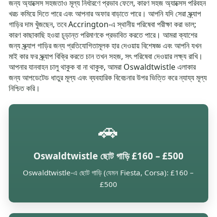
জন্য অ্যাক্সেস সহজতাও মূল্য নির্ধারণে প্রভাব ফেলে, কারণ সহজ অ্যাক্সেস পরিবহন
খরচ কমিয়ে দিতে পারে এবং আপনার অফার বাড়াতে পারে। আপনি যদি সেরা স্ক্র্যাপ
গাড়ির দাম খুঁজছেন, তবে Accrington-এ স্থানীয় পরিষেবা পরীক্ষা করা ভাল;
কারণ কাছাকাছি হওয়া চূড়ান্ত পরিমাণকে প্রভাবিত করতে পারে। আমরা ক্যাশের
জন্য স্ক্র্যাপ গাড়ির জন্য প্রতিযোগিতামূলক হার দেওয়ায় বিশেষজ্ঞ এবং আপনি যখন
মাই কার ফর স্ক্র্যাপ বিক্রি করতে চান তখন সহজ, সৎ পরিষেবা দেওয়ার লক্ষ্য রাখি।
আপনার যানবাহন চালু থাকুক বা না থাকুক, আমরা Oswaldtwistle এলাকার
জন্য আপডেটেড ধাতুর মূল্য এবং ব্যবহারিক বিবেচনার উপর ভিত্তি করে ন্যায্য মূল্য
নিশ্চিত করি।
🚗
Oswaldtwistle ছোট গাড়ি £160 – £500
Oswaldtwistle-এ ছোট গাড়ি (যেমন Fiesta, Corsa): £160 –
£500