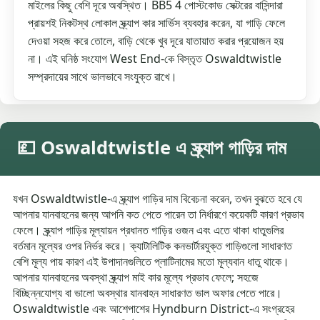
মাইলের কিছু বেশি দূরে অবস্থিত। BB5 4 পোস্টকোড সেক্টরের বাসিন্দারা
প্রায়শই নিকটস্থ লোকাল স্ক্র্যাপ কার সার্ভিস ব্যবহার করেন, যা গাড়ি ফেলে
দেওয়া সহজ করে তোলে, বাড়ি থেকে খুব দূরে যাতায়াত করার প্রয়োজন হয়
না। এই ঘনিষ্ঠ সংযোগ West End-কে বিস্তৃত Oswaldtwistle
সম্প্রদায়ের সাথে ভালভাবে সংযুক্ত রাখে।
💷 Oswaldtwistle এ স্ক্র্যাপ গাড়ির দাম
যখন Oswaldtwistle-এ স্ক্র্যাপ গাড়ির দাম বিবেচনা করেন, তখন বুঝতে হবে যে
আপনার যানবাহনের জন্য আপনি কত পেতে পারেন তা নির্ধারণে কয়েকটি কারণ প্রভাব
ফেলে। স্ক্র্যাপ গাড়ির মূল্যায়ন প্রধানত গাড়ির ওজন এবং এতে থাকা ধাতুগুলির
বর্তমান মূল্যের ওপর নির্ভর করে। ক্যাটালিটিক কনভার্টারযুক্ত গাড়িগুলো সাধারণত
বেশি মূল্য পায় কারণ এই উপাদানগুলিতে প্লাটিনামের মতো মূল্যবান ধাতু থাকে।
আপনার যানবাহনের অবস্থা স্ক্র্যাপ মাই কার মূল্যে প্রভাব ফেলে; সহজে
বিচ্ছিন্নযোগ্য বা ভালো অবস্থার যানবাহন সাধারণত ভাল অফার পেতে পারে।
Oswaldtwistle এবং আশেপাশের Hyndburn District-এ সংগ্রহের