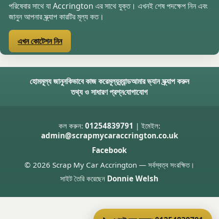
পরিষেবার সাথে যা Accrington এর সাথে যুক্ত। এখনই শেষ পদক্ষেপ নিন এবং
জানুন আপনার স্ক্র্যাপ কারটির মূল্য কত।
এখন কোটেশন নিন
হোম
মূল্য জানুন
কিভাবে কাজ করে
মূল্য
ব্র্যান্ড
আমার ভ্যান স্ক্র্যাপ করুন
তথ্য ও সাধারণ প্রশ্ন
যোগাযোগ
কল করুন:
01254839791
| ইমেইল:
admin@scrapmycaraccrington.co.uk
Facebook
© 2026 Scrap My Car Accrington — সর্বস্বত্ব সংরক্ষিত।
সাইট তৈরি করেছেন
Donnie Welsh