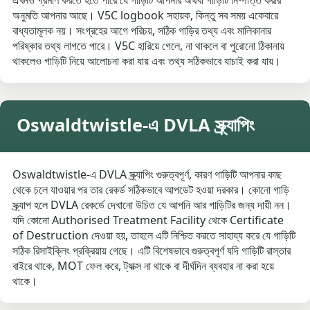
এখনও প্রমাণ করতে হতে পারে যে গাড়িটি আপনার অথবা গাড়িটি নিষ্পত্তি করার
অনুমতি আপনার আছে। V5C logbook সহায়ক, কিন্তু সব সময় একেবারে
বাধ্যতামূলক নয়। সংগ্রহের আগে পরিচয়, সঠিক গাড়ির তথ্য এবং মালিকানার
পরিষ্কার তথ্য লাগতে পারে। V5C হারিয়ে গেলে, না থাকলে বা পুরোনো ঠিকানায়
থাকলেও গাড়িটি নিয়ে আলোচনা করা যায় এবং তথ্য সঠিকভাবে যাচাই করা যায়।
Oswaldtwistle-এ DVLA স্ক্র্যাপিং
Oswaldtwistle-এ DVLA স্ক্র্যাপিং গুরুত্বপূর্ণ, কারণ গাড়িটি আপনার কাছ
থেকে চলে যাওয়ার পর তার রেকর্ড সঠিকভাবে আপডেট হওয়া দরকার। কোনো গাড়ি
স্ক্র্যাপ হলে DVLA রেকর্ডে দেখানো উচিত যে আপনি আর গাড়িটির জন্য দায়ী নন।
যদি কোনো Authorised Treatment Facility থেকে Certificate
of Destruction দেওয়া হয়, তাহলে এটি নিশ্চিত করতে সাহায্য করে যে গাড়িটি
সঠিক রিসাইক্লিং প্রক্রিয়ায় গেছে। এটি বিশেষভাবে গুরুত্বপূর্ণ যদি গাড়িটি রাস্তার
বাইরে থাকে, MOT ফেল করে, ট্যাক্স না থাকে বা দীর্ঘদিন ব্যবহার না করা হয়ে
থাকে।