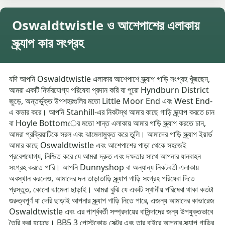
Oswaldtwistle ও আশেপাশের এলাকায়
স্ক্র্যাপ কার সংগ্রহ
যদি আপনি Oswaldtwistle এলাকার আশেপাশে স্ক্র্যাপ গাড়ি সংগ্রহ খুঁজছেন,
আমরা একটি নির্ভরযোগ্য পরিষেবা প্রদান করি যা পুরো Hyndburn District
জুড়ে, অন্তর্ভুক্ত উপশহরগুলির মতো Little Moor End এবং West End-
এ কভার করে। আপনি Stanhill-এর নিকটস্থ আমার কাছে গাড়ি স্ক্র্যাপ করতে চান
বা Hoyle Bottomের মতো শান্ত এলাকায় আমার গাড়ি স্ক্র্যাপ করতে চান,
আমরা প্রক্রিয়াটিকে সরল এবং ঝামেলামুক্ত করে তুলি। আমাদের গাড়ি স্ক্র্যাপ ইয়ার্ড
আমার কাছে Oswaldtwistle এবং আশেপাশের পাড়া থেকে সহজেই
প্রবেশযোগ্য, নিশ্চিত করে যে আমরা দ্রুত এবং দক্ষতার সাথে আপনার যানবাহন
সংগ্রহ করতে পারি। আপনি Dunnyshop বা অন্যান্য নিকটবর্তী এলাকায়
অবস্থান করলেও, আমাদের দল তাড়াতাড়ি স্ক্র্যাপ গাড়ি সংগ্রহ পরিষেবা দিতে
প্রস্তুত, কোনো ঝামেলা ছাড়াই। আমরা বুঝি যে একটি স্থানীয় পরিষেবা থাকা কতটা
গুরুত্বপূর্ণ যা দেরি ছাড়াই আপনার স্ক্র্যাপ গাড়ি নিতে পারে, এজন্য আমাদের কাভারেজ
Oswaldtwistle এবং এর পার্শ্ববর্তী সম্প্রদায়ের বাসিন্দাদের জন্য উপযুক্তভাবে
তৈরি করা হয়েছে। BB5 3 পোস্টকোড সেক্টর এবং তার বাইরে আপনার স্ক্র্যাপ গাড়ির