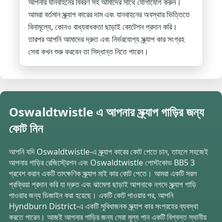
আপনার যানবাহনের বিবরণ সহ আমাদের সাথে যোগাযোগ করুন।
আমরা বর্তমান স্ক্র্যাপ কারের দাম এবং যানবাহনের অবস্থার ভিত্তিতে
বিনামূল্যে, কোনও বাধ্যবাধকতা ছাড়াই কোটেশন প্রদান করি।
তারপর আপনি আমাদের দ্রুত এবং নির্ভরযোগ্য স্ক্র্যাপ কার সংগ্রহ
সেবা কখন শুরু করবেন তা সিদ্ধান্ত নিতে পারেন।
Oswaldtwistle এ আপনার স্ক্র্যাপ গাড়ির জন্য
কোট নিন
আপনি যদি Oswaldtwistle-এ স্ক্র্যাপ কারের কোট পেতে চান, তাহলে সহজেই
আপনার গাড়ির রেজিস্ট্রেশন এবং Oswaldtwistle পোস্টকোড BB5 3
প্রবেশ করান একটি তাৎক্ষণিক স্ক্র্যাপ মাই কার কোট পেতে। আমরা একটি সরল
প্রক্রিয়া প্রদান করি যা দ্রুত এবং ঝামেলা ছাড়াই আপনাকে নগদে স্ক্র্যাপ গাড়ি
পাওয়ার জন্য ডিজাইন করা হয়েছে। একটি কোট পাওয়ার পর, আপনি
Hyndburn District-এ একটি সুবিধাজনক স্ক্র্যাপ কার সংগ্রহের ব্যবস্থা
করতে পারেন। আজই আপনার গাড়ির জন্য সেরা মূল্য পান একটি বিশ্বস্ত স্থানীয়