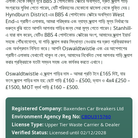
এলাকা থেকে কিছুটা দূরে BB5 3 পোস্টকোড সেক্টরে অবস্থিত, দ্রুত স্ক্র্যাপ গাড়ি
সংগ্রহের সুবিধা পেতে পারেন, যেটি পরিবহনের যেকোনো ঝামেলা থেকে মুক্তি দেয়।
Hyndburn District-এর BB5 4 পোস্টকোড সেক্টরে অবস্থিত West
End-এ গ্রামীণ এলাকায়, আমরা পরিষ্কার এবং ন্যায্য স্ক্র্যাপ গাড়ি মূল্য নির্ধারণের
গুরুত্ব বুঝি যাতে আপনি আপনার গাড়ির জন্য সেরা মূল্য পেতে পারেন। Stanhill-
এ যারা বাস করেন, যেটিও BB5 4 পোস্টকোড সেক্টরের অংশ, আমাদের স্ক্র্যাপ ইয়ার্ড
সহজে পৌঁছনাযোগ্য, যা গাড়ি স্ক্র্যাপ করার সিদ্ধান্ত নেওয়ার পর দ্রুত প্রক্রিয়াকরণ
এবং অর্থপ্রদান নিশ্চিত করে। আপনি Oswaldtwistle এবং এর আশেপাশের
গ্রামীণ এলাকায় যেখানেই থাকুন না কেন, আমাদের নিবেদিত সেবা আপনার গাড়ি স্ক্র্যাপ
করার প্রক্রিয়াকে যতটা সম্ভব সহজ এবং কার্যকর করতে এখানে।
Oswaldtwistle এ স্ক্র্যাপ গাড়ির দাম – আমরা প্রতি টনে £165 দিই, যার
ফলে স্ক্র্যাপ গাড়ির দাম হয়: ছোট গাড়ি £160 – £500, ভ্যান ও 4x4 £250 –
£1500, MOT ব্যর্থ গাড়ি £160 – £500.
Registered Company:
Baxenden Car Breakers Ltd
Environment Agency Reg No:
CBDU315760
License Type:
Upper Tier Waste Carrier & Dealer
Verified Status:
Licensed until 02/12/2028