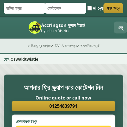
Alloys
মূল্য জানুন
গাড়ির নম্বর
পোস্টকোড
ফর্ম জমা দিন
Accrington স্ক্র্যাপ ইয়ার্ড
মেনু
Hyndburn District
✔ বিনামূল্যে সংগ্রহ
✔ DVLA কাগজপত্র
✔ তাৎক্ষণিক পেমেন্ট
হোম
Oswaldtwistle
আপনার ফ্রি স্ক্র্যাপ কার কোটেশন নিন
Online quote or call now
01254839791
রেজিস্ট্রেশন লিখুন