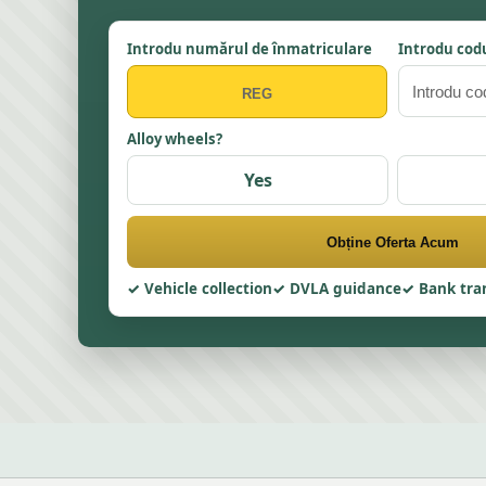
Introdu numărul de înmatriculare
Introdu codu
Alloy wheels?
Yes
Obține Oferta Acum
Vehicle collection
DVLA guidance
Bank tra