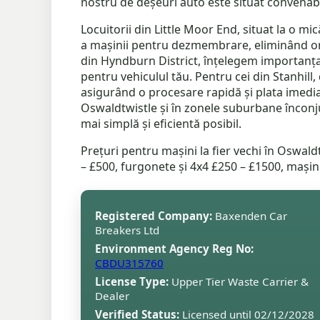
nostru de deșeuri auto este situat convenab
Locuitorii din Little Moor End, situat la o m
a mașinii pentru dezmembrare, eliminând ori
din Hyndburn District, înțelegem importanța
pentru vehiculul tău. Pentru cei din Stanhill
asigurând o procesare rapidă și plata imedia
Oswaldtwistle și în zonele suburbane înconj
mai simplă și eficientă posibil.
Prețuri pentru mașini la fier vechi în Oswaldt
– £500, furgonete și 4x4 £250 – £1500, maș
Registered Company:
Baxenden Car
Breakers Ltd
Environment Agency Reg No:
CBDU315760
License Type:
Upper Tier Waste Carrier &
Dealer
Verified Status:
Licensed until 02/12/2028