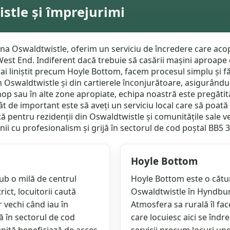
stle și împrejurimi
ona Oswaldtwistle, oferim un serviciu de încredere care acop
t End. Indiferent dacă trebuie să casării mașini aproape de
 liniștit precum Hoyle Bottom, facem procesul simplu și făr
 Oswaldtwistle și din cartierele înconjurătoare, asigurându-
shop sau în alte zone apropiate, echipa noastră este pregăti
ât de important este să aveți un serviciu local care să poat
 pentru rezidenții din Oswaldtwistle și comunitățile sale ve
ii cu profesionalism și grijă în sectorul de cod poștal BB5 3
Hoyle Bottom
b o milă de centrul
Hoyle Bottom este o cătun 
ct, locuitorii caută
Oswaldtwistle în Hyndburn
r vechi când iau în
Atmosfera sa rurală îl face
ă în sectorul de cod
care locuiesc aici se înd