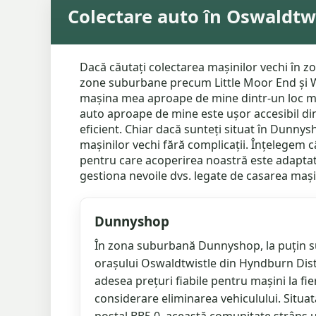
Colectare auto în Oswaldtwi
Dacă căutați colectarea mașinilor vechi în z
zone suburbane precum Little Moor End și Wes
mașina mea aproape de mine dintr-un loc mai
auto aproape de mine este ușor accesibil din
eficient. Chiar dacă sunteți situat în Dunny
mașinilor vechi fără complicații. Înțelegem c
pentru care acoperirea noastră este adaptată
gestiona nevoile dvs. legate de casarea mașin
Dunnyshop
În zona suburbană Dunnyshop, la puțin su
orașului Oswaldtwistle din Hyndburn Distri
adesea prețuri fiabile pentru mașini la fie
considerare eliminarea vehiculului. Situat