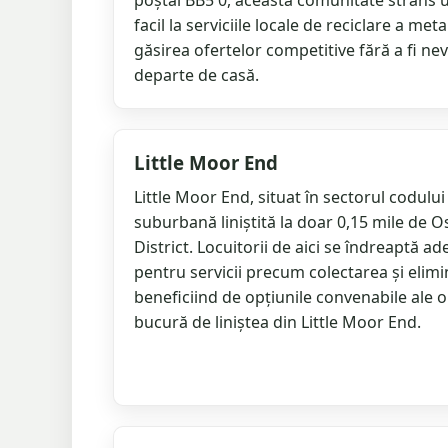
poștal BB5 0, această comunitate strâns u
facil la serviciile locale de reciclare a met
găsirea ofertelor competitive fără a fi ne
departe de casă.
Little Moor End
Little Moor End, situat în sectorul codului
suburbană liniștită la doar 0,15 mile de 
District. Locuitorii de aici se îndreaptă 
pentru servicii precum colectarea și elimi
beneficiind de opțiunile convenabile ale o
bucură de liniștea din Little Moor End.