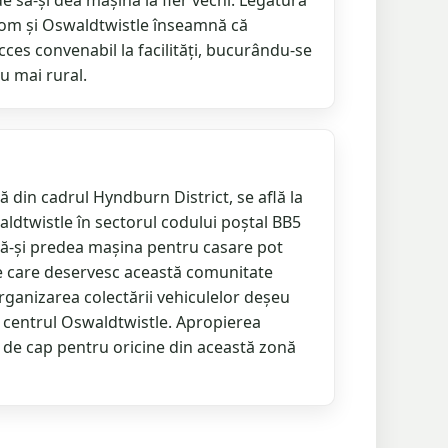
e să-și dea mașina la fier vechi. Legătura
tom și Oswaldtwistle înseamnă că
acces convenabil la facilități, bucurându-se
u mai rural.
 din cadrul Hyndburn District, se află la
ldtwistle în sectorul codului poștal BB5
 să-și predea mașina pentru casare pot
ale care deservesc această comunitate
organizarea colectării vehiculelor deșeu
e centrul Oswaldtwistle. Apropierea
i de cap pentru oricine din această zonă