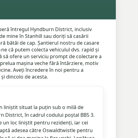
eră întregul Hyndburn District, inclusiv
 mine în Stanhill sau doriți să casării
ă bătăi de cap. Șantierul nostru de casare
ne că putem colecta vehiculul dvs. rapid și
tă să ofere un serviciu prompt de colectare a
ă prelua mașina veche fără întârziere, motiv
cine. Aveți încredere în noi pentru a
 și dincolo de acesta.
liniștit situat la puțin sub o milă de
 District, în cadrul codului poștal BB5 3.
 un loc liniștit pentru rezidenți, iar cei
reaptă adesea către Oswaldtwistle pentru