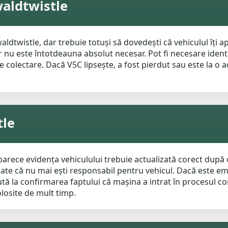
waldtwistle
ldtwistle, dar trebuie totuși să dovedești că vehiculul îți a
nu este întotdeauna absolut necesar. Pot fi necesare identif
e colectare. Dacă V5C lipsește, a fost pierdut sau este la o a
tle
rece evidența vehiculului trebuie actualizată corect după c
rate că nu mai ești responsabil pentru vehicul. Dacă este em
ută la confirmarea faptului că mașina a intrat în procesul co
losite de mult timp.