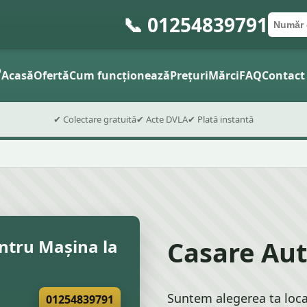
📞 01254839791
Număr 
Cod po
Trimite fo
o
Acasă
Ofertă
Cum funcționează
Prețuri
Mărci
FAQ
Contact
✔ Colectare gratuită
✔ Acte DVLA
✔ Plată instantă
Casare Aut
ntru Mașina la
Suntem alegerea ta loca
01254839791