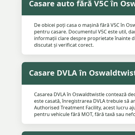
Casare auto fără V5C în Os
De obicei poți casa o mașină fără V5C în Oswa
pentru casare. Documentul V5C este util, dar 
informații clare despre proprietate înainte d
discutat și verificat corect.
Casare DVLA în Oswaldtwis
Casarea DVLA în Oswaldtwistle contează deoa
este casată, înregistrarea DVLA trebuie să a
Authorised Treatment Facility, acest lucru aj
pentru vehicule fără MOT, fără taxă sau nefo