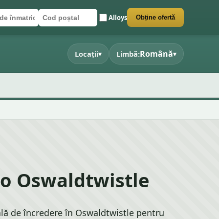
Alloys
Obține ofertă
de înmatriculare
ștal
rmularul
Română
Locații
Limbă:
▾
▾
o Oswaldtwistle
lă de încredere în Oswaldtwistle pentru