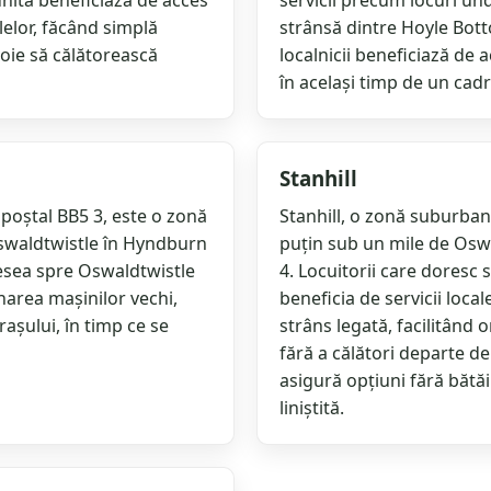
nită beneficiază de acces
servicii precum locuri und
alelor, făcând simplă
strânsă dintre Hoyle Bot
voie să călătorească
localnicii beneficiază de 
în același timp de un cadr
Stanhill
 poștal BB5 3, este o zonă
Stanhill, o zonă suburbană
Oswaldtwistle în Hyndburn
puțin sub un mile de Oswa
adesea spre Oswaldtwistle
4. Locuitorii care doresc
narea mașinilor vechi,
beneficia de servicii loc
rașului, în timp ce se
strâns legată, facilitând 
fără a călători departe d
asigură opțiuni fără bătă
liniștită.