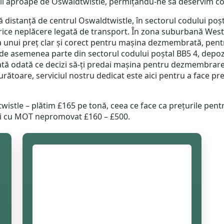
il aproape de Oswaldtwistle, permițându-ne să deservim co
ică distanță de centrul Oswaldtwistle, în sectorul codului poș
ce neplăcere legată de transport. În zona suburbană West E
 unui preț clar și corect pentru mașina dezmembrată, pentru
, de asemenea parte din sectorul codului poștal BB5 4, depoz
tă odată ce decizi să-ți predai mașina pentru dezmembrare la
urătoare, serviciul nostru dedicat este aici pentru a face 
wistle – plătim £165 pe tonă, ceea ce face ca prețurile pentru
ini cu MOT nepromovat £160 – £500.