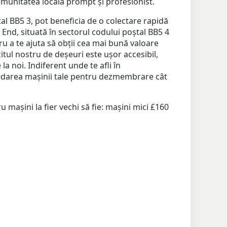
munitatea locală prompt și profesionist.
tal BB5 3, pot beneficia de o colectare rapidă
nd, situată în sectorul codului poștal BB5 4
 a te ajuta să obții cea mai bună valoare
itul nostru de deșeuri este ușor accesibil,
 noi. Indiferent unde te afli în
predarea mașinii tale pentru dezmembrare cât
 mașini la fier vechi să fie: mașini mici £160