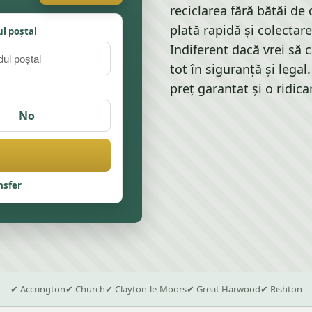
reciclarea fără bătăi de
plată rapidă și colectare
l poștal
Indiferent dacă vrei să
tot în siguranță și legal
preț garantat și o ridica
No
nsfer
✔ Accrington
✔ Church
✔ Clayton-le-Moors
✔ Great Harwood
✔ Rishton