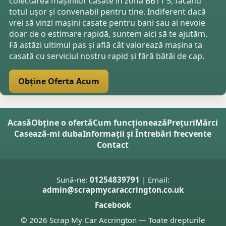
colectarea mașinilor casate în zona BB11 5, făcând
totul ușor și convenabil pentru tine. Indiferent dacă
vrei să vinzi mașini casate pentru bani sau ai nevoie
doar de o estimare rapidă, suntem aici să te ajutăm.
Fă astăzi ultimul pas și află cât valorează mașina ta
casată cu serviciul nostru rapid și fără bătăi de cap.
Obține Oferta Acum
Acasă
Obține o ofertă
Cum funcționează
Prețuri
Mărci
Casează-mi duba
Informații și Întrebări frecvente
Contact
Sună-ne:
01254839791
| Email:
admin@scrapmycaraccrington.co.uk
Facebook
© 2026 Scrap My Car Accrington — Toate drepturile