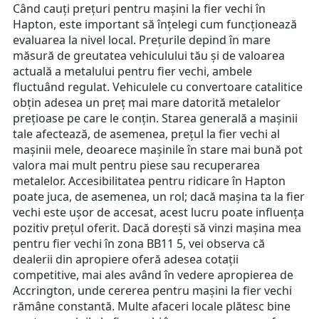
Când cauți prețuri pentru mașini la fier vechi în
Hapton, este important să înțelegi cum funcționează
evaluarea la nivel local. Prețurile depind în mare
măsură de greutatea vehiculului tău și de valoarea
actuală a metalului pentru fier vechi, ambele
fluctuând regulat. Vehiculele cu convertoare catalitice
obțin adesea un preț mai mare datorită metalelor
prețioase pe care le conțin. Starea generală a mașinii
tale afectează, de asemenea, prețul la fier vechi al
mașinii mele, deoarece mașinile în stare mai bună pot
valora mai mult pentru piese sau recuperarea
metalelor. Accesibilitatea pentru ridicare în Hapton
poate juca, de asemenea, un rol; dacă mașina ta la fier
vechi este ușor de accesat, acest lucru poate influența
pozitiv prețul oferit. Dacă dorești să vinzi mașina mea
pentru fier vechi în zona BB11 5, vei observa că
dealerii din apropiere oferă adesea cotații
competitive, mai ales având în vedere apropierea de
Accrington, unde cererea pentru mașini la fier vechi
rămâne constantă. Multe afaceri locale plătesc bine