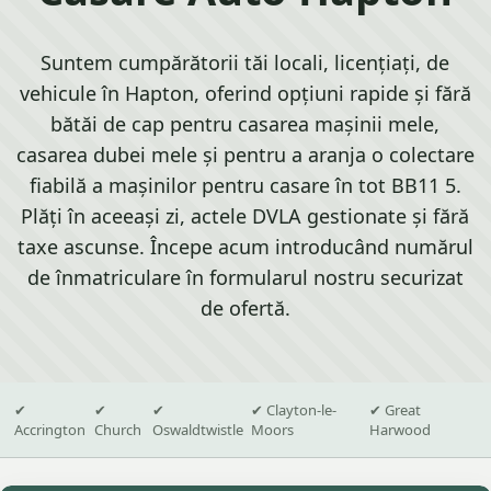
Suntem cumpărătorii tăi locali, licențiați, de
vehicule în Hapton, oferind opțiuni rapide și fără
bătăi de cap pentru casarea mașinii mele,
casarea dubei mele și pentru a aranja o colectare
fiabilă a mașinilor pentru casare în tot BB11 5.
Plăți în aceeași zi, actele DVLA gestionate și fără
taxe ascunse. Începe acum introducând numărul
de înmatriculare în formularul nostru securizat
de ofertă.
✔
✔
✔
✔ Clayton-le-
✔ Great
Accrington
Church
Oswaldtwistle
Moors
Harwood