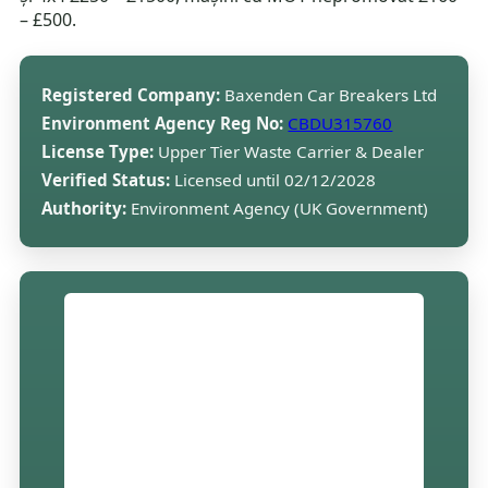
– £500.
Registered Company:
Baxenden Car Breakers Ltd
Environment Agency Reg No:
CBDU315760
License Type:
Upper Tier Waste Carrier & Dealer
Verified Status:
Licensed until 02/12/2028
Authority:
Environment Agency (UK Government)