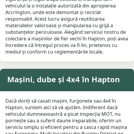
vehiculul la o instalație autorizată din apropierea
Accrington, unde este demontat și reciclat
responsabil. Acest lucru asigură reutilizarea
materialelor valoroase și manipularea cu grijă a
substanțelor periculoase. Alegând serviciul nostru de
colectare a mașinilor de fier vechi în Hapton, poți avea
încredere că întregul proces va fi lin, prietenos cu
mediul și conform cu reglementările locale.
Mașini, dube și 4x4 în Hapton
Dacă doriți să casati mașini, furgonete sau 4x4 în
Hapton, suntem aici să vă ajutăm. Indiferent dacă
vehiculul dumneavoastră a picat inspecția MOT, nu
pornește sau a suferit daune ireparabile, oferim un
serviciu simplu și eficient pentru a casca rapid mașina
sau furgoneta. Mulți locuitori din Burnley District ne