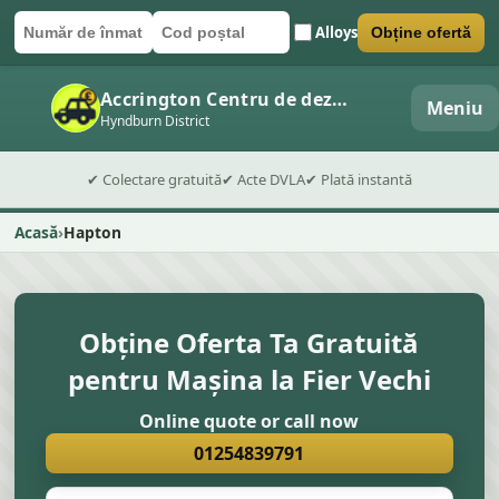
Alloys
Obține ofertă
Număr de înmatriculare
Cod poștal
Trimite formularul
Accrington Centru de dezmembrări auto
Meniu
Hyndburn District
✔ Colectare gratuită
✔ Acte DVLA
✔ Plată instantă
Acasă
Hapton
Obține Oferta Ta Gratuită
pentru Mașina la Fier Vechi
Online quote or call now
01254839791