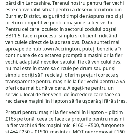
părți din Lancashire. Terenul nostru pentru fier vechi
este convenabil situat pentru a deservi locuitorii din
Burnley District, asigurând timpi de răspuns rapizi și
prețuri competitive pentru mașinile la fier vechi.
Pentru cei care locuiesc în sectorul codului poștal
BB11 5, facem procesul simplu și eficient, ridicând
vehiculele direct de la adresa dvs. Dacă sunteți mai
aproape de hub town Accrington, puteți beneficia în
continuare de colectarea promptă a mașinilor la fier
vechi, adaptată nevoilor satului. Fie că vehiculul dvs.
nu mai este în stare să circule pe drum sau pur și
simplu doriți să îl reciclați, oferim prețuri corecte și
transparente pentru mașinile la fier vechi pentru a vă
oferi cea mai bună valoare. Alegeți-ne pentru un
serviciu local de fier vechi de încredere care face ca
reciclarea mașinii în Hapton să fie ușoară și fără stres.
Prețuri pentru mașini la fier vechi în Hapton – plătim
£165 pe tonă, ceea ce face ca prețurile pentru mașini
la fier vechi să fie: mașini mici £160 – £500, furgonete
și 4x4 £250 – £1500, mașini cu MOT nepromovat £160