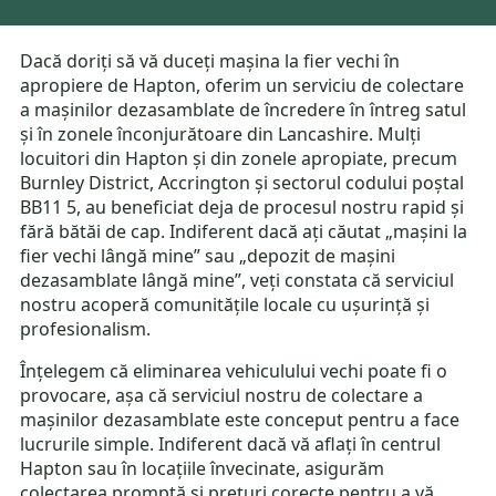
Dacă doriți să vă duceți mașina la fier vechi în
apropiere de Hapton, oferim un serviciu de colectare
a mașinilor dezasamblate de încredere în întreg satul
și în zonele înconjurătoare din Lancashire. Mulți
locuitori din Hapton și din zonele apropiate, precum
Burnley District, Accrington și sectorul codului poștal
BB11 5, au beneficiat deja de procesul nostru rapid și
fără bătăi de cap. Indiferent dacă ați căutat „mașini la
fier vechi lângă mine” sau „depozit de mașini
dezasamblate lângă mine”, veți constata că serviciul
nostru acoperă comunitățile locale cu ușurință și
profesionalism.
Înțelegem că eliminarea vehiculului vechi poate fi o
provocare, așa că serviciul nostru de colectare a
mașinilor dezasamblate este conceput pentru a face
lucrurile simple. Indiferent dacă vă aflați în centrul
Hapton sau în locațiile învecinate, asigurăm
colectarea promptă și prețuri corecte pentru a vă